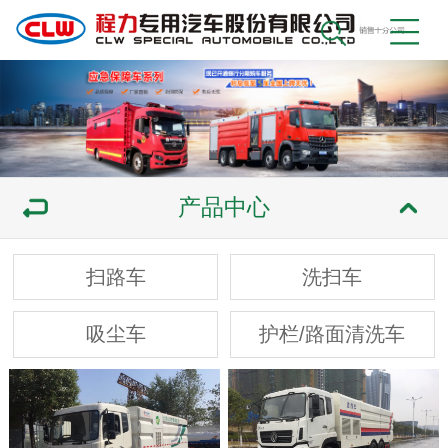
产品中心
扫路车
洗扫车
吸尘车
护栏/路面清洗车