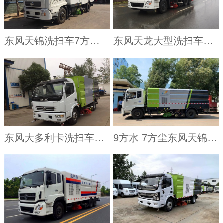
东风天锦洗扫车7方尘箱/8.5方水箱
东风天龙大型洗扫车尘箱9方/水箱13方
东风大多利卡洗扫车4方尘箱.5方水箱
9方水 7方尘东风天锦 洗扫车