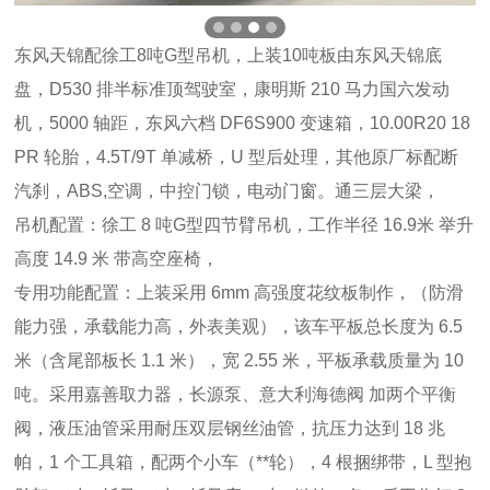
东风天锦配徐工8吨G型吊机，上装10吨板由东风天锦底
盘，D530 排半标准顶驾驶室，康明斯 210 马力国六发动
机，5000 轴距，东风六档 DF6S900 变速箱，10.00R20 18
PR 轮胎，4.5T/9T 单减桥，U 型后处理，其他原厂标配断
汽刹，ABS,空调，中控门锁，电动门窗。通三层大梁，
吊机配置：
徐工 8 吨G型四节臂吊机，工作半径 16.9米 举升
高度 14.9 米 带高空座椅，
专用功能配置：
上装采用 6mm 高强度花纹板制作，（防滑
能力强，承载能力高，外表美观），该车平板总长度为 6.5
米（含尾部板长 1.1 米），宽 2.55 米，平板承载质量为 10
吨。采用嘉善取力器，长源泵、意大利海德阀 加两个平衡
阀，液压油管采用耐压双层钢丝油管，抗压力达到 18 兆
帕，1 个工具箱，配两个小车（**轮），4 根捆绑带，L 型抱