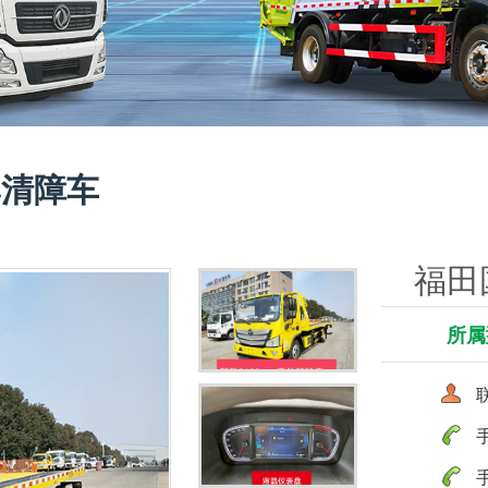
牌清障车
福田
所属
联
手
手