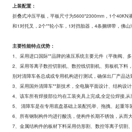
上装配置：
折叠式冲压平板，平板尺寸为5600*2300mm，1个4
和1对托叉，2个**轮小车，1对挡胎器，4条捆绑带，
主要性能特点优势：
1、采用进口国际**品牌的液压系统主要元件（平衡阀、
2、采用等离子数控切割机、数控线切割机、剪板机下料
别对清障车各总成或专用机构进行测试，确保出厂产品达
3、采用国外清障车**新技术，全电脑平面设计、结构设
4、该车所有焊接部位均在工装夹具上完成,全定位焊接,从
5、 清障车是在专用底盘基础上装配托举、拖拽、起重等
6、所有钢制构件均进行酸洗，使构件长期不锈蚀，从而
7、金属结构件的板材下料采用仿形割、数控等离子切割