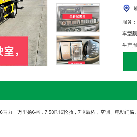
地
服务：
车型颜
生产周
56马力，万里扬6档，7.50R16轮胎，7吨后桥，空调、电动