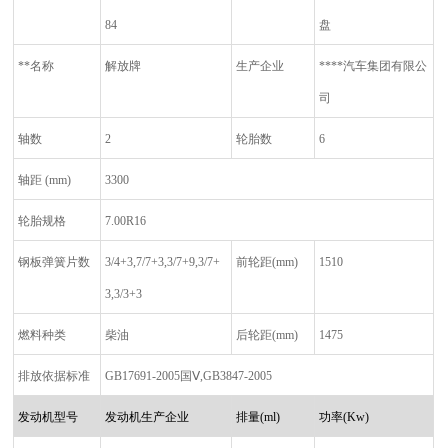
84
盘
**名称
解放牌
生产企业
****汽车集团有限公
司
轴数
2
轮胎数
6
轴距
(mm)
3300
轮胎规格
7.00R16
钢板弹簧片数
3/4+3,7/7+3,3/7+9,3/7+
前轮距
(mm)
1510
3,3/3+3
燃料种类
柴油
后轮距
(mm)
1475
排放依据标准
GB17691-2005
国
Ⅴ,GB3847-2005
发动机型号
发动机生产企业
排量
(ml)
功率
(Kw)