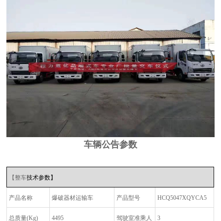
车辆公告参数
【整车
技术参数】
产品名称
爆破器材运输车
产品型号
HCQ5047XQYCA5
总质量
(Kg)
4495
驾驶室准乘人
3