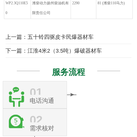
WP2.3Q110E5
潍柴动力扬州柴油机有
2290
81
(
潍柴
110
马力
)
0
限责任公司
上一篇：五十铃四驱皮卡民爆器材车
下一篇：江淮4米2（3.5吨）爆破器材车
服务流程
01
电话沟通
02
需求核对