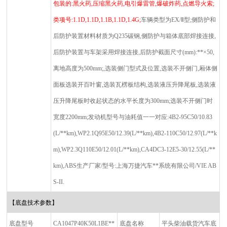
包装的
:
黑火药
,
压缩黑火药
,
电引爆雷管
,
爆破炸药
,
点燃导火索
;
类项号
:1.1D,1.1D,1.1B,1.1D,1.4G;
车辆类型为
EX/Ⅱ
型
;
侧防护和
后防护装置材料材质为
Q235
碳钢
,
侧防护与箱体底部焊接连接
,
后防护装置与车架采用焊接连接
,
后防护截面尺寸
(mm):**×50,
离地高度为
500mm;,
选装侧门型式及位置
,
选装不开侧门
,
厢体侧
面板选装开百叶窗
,
选装瓦楞板结构
,
选装液压升降尾板
,
选装液
压升降尾板时收起状态的水平长度为
300mm;
选装不开侧门时
宽度
2200mm;
发动机型号与油耗值一一对应
:4B2-95C50/10.83
(L/**km),WP2.1Q95E50/12.39(L/**km),4B2-110C50/12.97(L/**k
m),WP2.3Q110E50/12.01(L/**km),CA4DC3-12E5-30/12.55(L/**
km),ABS
生产厂家
/
型号
:
上海万捷汽车**系统有限公司
/VIE AB
S-II.
【底盘技术参数】
底盘型号
CA1047P40K50L1BE**
底盘名称
平头柴油载货汽车底