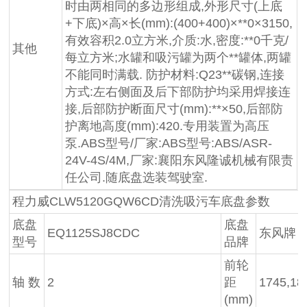
时由两相同的多边形组成,外形尺寸(上底
+下底)×高×长(mm):(400+400)×**0×3150,
有效容积2.0立方米,介质:水,密度:**0千克/
其他
每立方米;水罐和吸污罐为两个**罐体,两罐
不能同时满载. 防护材料:Q23**碳钢,连接
方式:左右侧面及后下部防护均采用焊接连
接,后部防护断面尺寸(mm):**×50,后部防
护离地高度(mm):420.专用装置为高压
泵.ABS型号/厂家:ABS型号:ABS/ASR-
24V-4S/4M,厂家:襄阳东风隆诚机械有限责
任公司.随底盘选装驾驶室.
程力威CLW5120GQW6CD清洗吸污车底盘参数
底盘
底盘
EQ1125SJ8CDC
东风牌
型号
品牌
前轮
轴 数
2
距
1745,18
(mm)