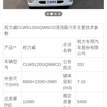
程力威CLW5120GQW6CD清洗吸污车主要技术参
数
程力专用汽
企业
产品**
程力威
车股份有限
名称
公司
车辆型
公告
CLW5120GQW6CD
331
号
批次
罐体
外形尺
6900×2200×2980
容积
7.15
寸(mm)
(m3)
额定
总质量
11995
质量
5450
(kg)