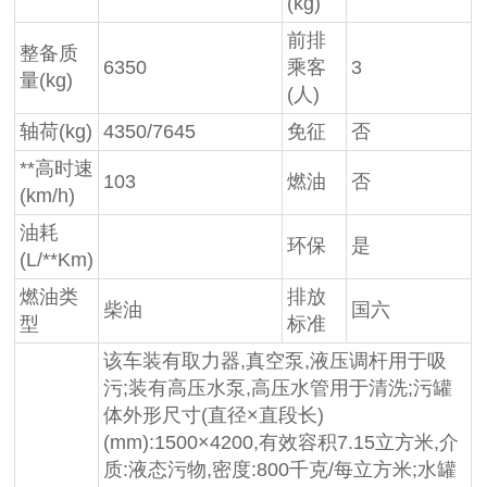
(kg)
前排
整备质
6350
乘客
3
量(kg)
(人)
轴荷(kg)
4350/7645
免征
否
**高时速
103
燃油
否
(km/h)
油耗
环保
是
(L/**Km)
燃油类
排放
柴油
国六
型
标准
该车装有取力器,真空泵,液压调杆用于吸
污;装有高压水泵,高压水管用于清洗;污罐
体外形尺寸(直径×直段长)
(mm):1500×4200,有效容积7.15立方米,介
质:液态污物,密度:800千克/每立方米;水罐