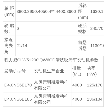
后轮
轴 距
3800,3950,4050,4**,4400,3600
距
1630,16
(mm)
(mm)
轮 胎
轮胎
6
245/70R
数:
规格
接近
前悬
离去
21/14
1130/19
后悬
角
程力威CLW5120GQW6CD清洗吸污车发动机参数
排量
功率
发动机型号
发动机生产企业
(ML)
(KW)
东风康明斯发动机
D4.0NS6B170
4000
125/170
有限公司
东风康明斯发动机
D4.0NS6B185
4000
136/184
有限公司