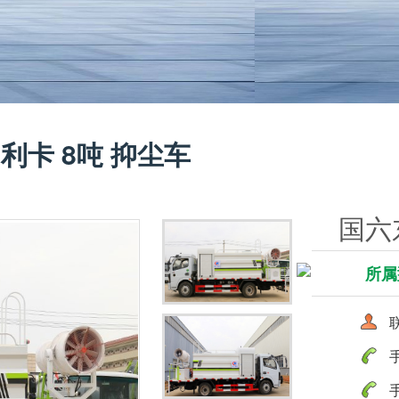
利卡 8吨 抑尘车
国六
所属
联
手
手