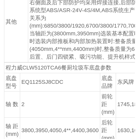
右侧面及后下部防护均采用焊接连接,后部防护断面尺
系统型ABS/ASR-24V-4S/4M,ABS
关系为
其他
(mm):6850/3800/1920,6700/3800/1770,7000
当轴距为(3800mm,3950mm)选装基本配置时
时选装内部推板和内部加热装置时:整备质量:670
(4050mm,4**mm,4400mm)时,整备质
后置、后门四锁紧、吸污功能、提升机样式
程力威CLW5120TCA6餐厨垃圾车底盘参数
底盘
底盘
EQ1125SJ8CDC
东风牌
型号
品牌
前轮
轴 数
2
距
1745,18
(mm)
后轮
轴 距
3800,3950,4050,4**,4400,3600
距
1630,16
(mm)
(mm)