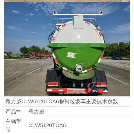
程力威CLW5120TCA6餐厨垃圾车主要技术参数
产品**
程力威
车辆型
CLW5120TCA6
号