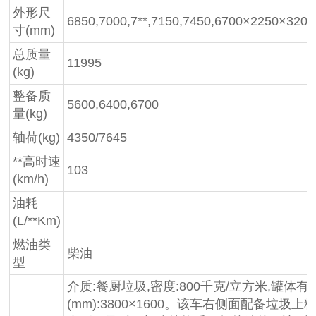
外形尺
6850,7000,7**,7150,7450,6700×2250×3200
寸(mm)
总质量
11995
(kg)
整备质
5600,6400,6700
量(kg)
轴荷(kg)
4350/7645
**高时速
103
(km/h)
油耗
(L/**Km)
燃油类
柴油
型
介质:餐厨垃圾,密度:800千克/立方米,罐体有
(mm):3800×1600。该车右侧面配备垃圾