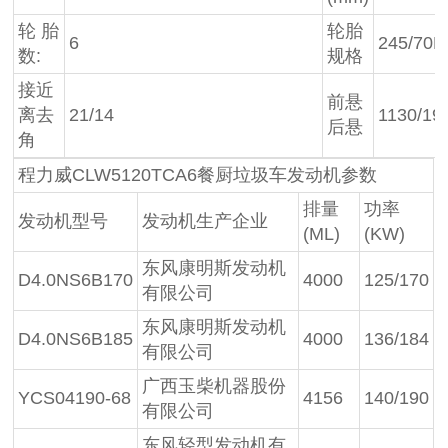
轮 胎
轮胎
6
245/70R
数:
规格
接近
前悬
离去
21/14
1130/19
后悬
角
程力威CLW5120TCA6餐厨垃圾车发动机参数
排量
功率
发动机型号
发动机生产企业
(ML)
(KW)
东风康明斯发动机
D4.0NS6B170
4000
125/170
有限公司
东风康明斯发动机
D4.0NS6B185
4000
136/184
有限公司
广西玉柴机器股份
YCS04190-68
4156
140/190
有限公司
东风轻型发动机有